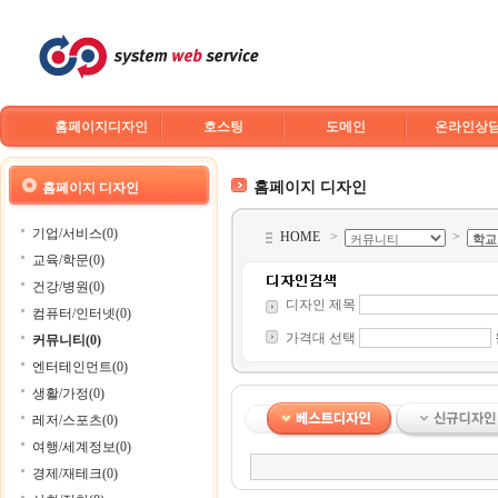
홈페이지디자인
호스팅
도메인
온라인상
홈페이지 디자인
홈페이지 디자인
기업/서비스(0)
HOME
>
>
교육/학문(0)
건강/병원(0)
디자인 제목
컴퓨터/인터넷(0)
가격대 선택
커뮤니티(0)
엔터테인먼트(0)
생활/가정(0)
레저/스포츠(0)
여행/세계정보(0)
경제/재테크(0)